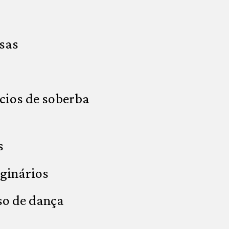
sas
cios de soberba
s
ginários
so de dança