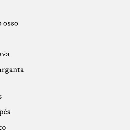
 osso
ava
garganta
s
 pés
ço