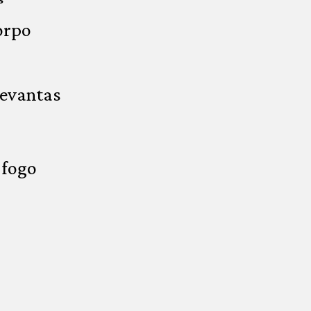
orpo
levantas
 fogo