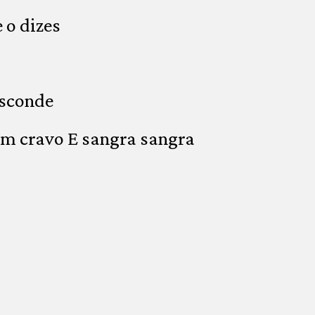
 o dizes
esconde
um cravo E sangra sangra