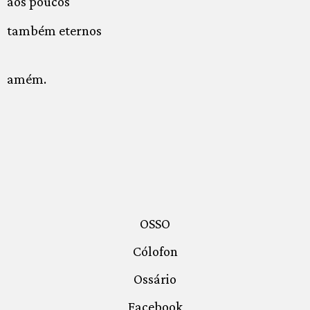
aos poucos
também eternos
amém.
OSSO
Cólofon
Ossário
Facebook