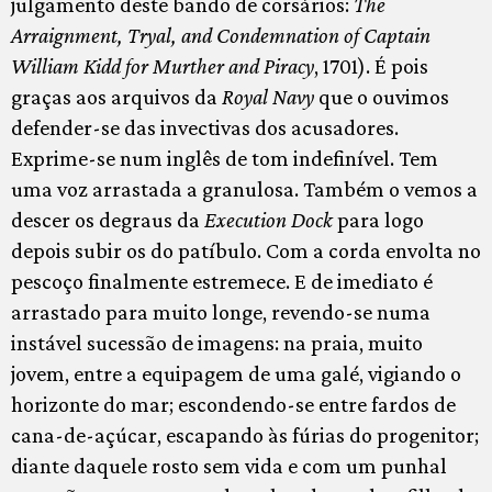
julgamento deste bando de corsários:
The
Arraignment, Tryal, and Condemnation of Captain
William Kidd for Murther and Piracy
, 1701). É pois
graças aos arquivos da
Royal Navy
que o ouvimos
defender-se das invectivas dos acusadores.
Exprime-se num inglês de tom indefinível. Tem
uma voz arrastada a granulosa. Também o vemos a
descer os degraus da
Execution Dock
para logo
depois subir os do patíbulo. Com a corda envolta no
pescoço finalmente estremece. E de imediato é
arrastado para muito longe, revendo-se numa
instável sucessão de imagens: na praia, muito
jovem, entre a equipagem de uma galé, vigiando o
horizonte do mar; escondendo-se entre fardos de
cana-de-açúcar, escapando às fúrias do progenitor;
diante daquele rosto sem vida e com um punhal