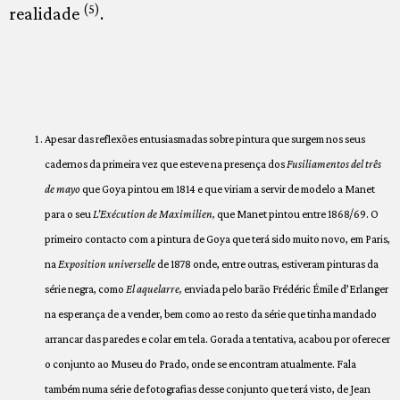
(5)
realidade
.
Apesar das reflexões entusiasmadas sobre pintura que surgem nos seus
cadernos da primeira vez que esteve na presença dos
Fusiliamentos del três
de mayo
que Goya pintou em 1814 e que viriam a servir de modelo a Manet
para o seu
L’Exécution de Maximilien,
que Manet pintou entre 1868/69. O
primeiro contacto com a pintura de Goya que terá sido muito novo, em Paris,
na
Exposition universelle
de 1878 onde, entre outras, estiveram pinturas da
série negra, como
El aquelarre,
enviada pelo barão Frédéric Émile d’Erlanger
na esperança de a vender, bem como ao resto da série que tinha mandado
arrancar das paredes e colar em tela. Gorada a tentativa, acabou por oferecer
o conjunto ao Museu do Prado, onde se encontram atualmente. Fala
também numa série de fotografias desse conjunto que terá visto, de Jean