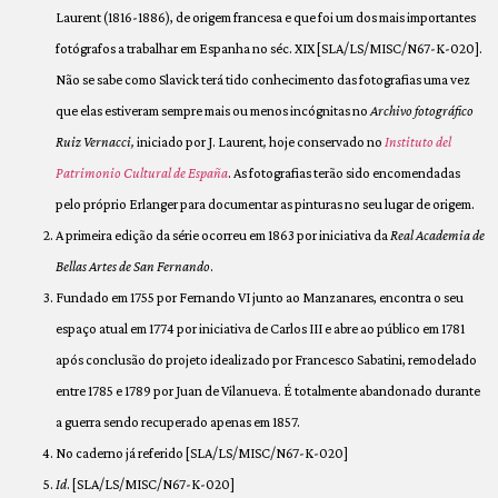
Laurent (1816-1886), de origem francesa e que foi um dos mais importantes
fotógrafos a trabalhar em Espanha no séc. XIX [SLA/LS/MISC/N67-K-020].
Não se sabe como Slavick terá tido conhecimento das fotografias uma vez
que elas estiveram sempre mais ou menos incógnitas no
Archivo fotográfico
Ruiz Vernacci,
iniciado por J. Laurent
,
hoje conservado no
Instituto del
Patrimonio Cultural de España
. As fotografias terão sido encomendadas
pelo próprio Erlanger para documentar as pinturas no seu lugar de origem.
A primeira edição da série ocorreu em 1863 por iniciativa da
Real Academia de
Bellas Artes de San Fernando
.
Fundado em 1755 por Fernando VI junto ao Manzanares, encontra o seu
espaço atual em 1774 por iniciativa de Carlos III e abre ao público em 1781
após conclusão do projeto idealizado por Francesco Sabatini, remodelado
entre 1785 e 1789 por Juan de Vilanueva. É totalmente abandonado durante
a guerra sendo recuperado apenas em 1857.
No caderno já referido [SLA/LS/MISC/N67-K-020]
Id
. [SLA/LS/MISC/N67-K-020]