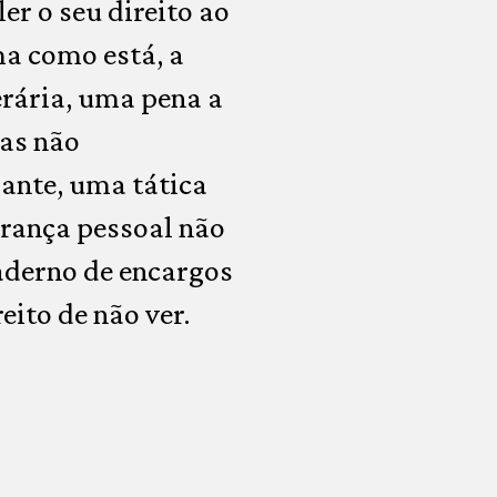
r o seu direito ao
ma como está, a
erária, uma pena a
ias não
ante, uma tática
urança pessoal não
aderno de encargos
eito de não ver.