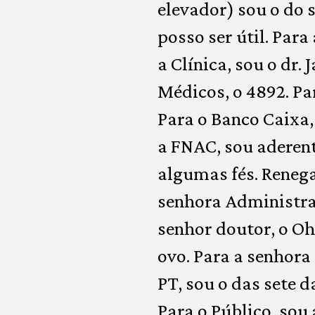
elevador) sou o do 
posso ser útil. Para
a Clínica, sou o dr.
Médicos, o 4892. Pa
Para o Banco Caixa,
a FNAC, sou aderente
algumas fés. Renega
senhora Administra
senhor doutor, o Oh
ovo. Para a senhora
PT, sou o das sete d
Para o Público, sou 