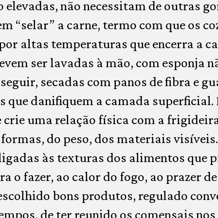
 elevadas, não necessitam de outras go
em “selar” a carne, termo com que os c
por altas temperaturas que encerra a 
Devem ser lavadas à mão, com esponja n
 seguir, secadas com panos de fibra e 
s que danifiquem a camada superficial. 
e crie uma relação física com a frigidei
ormas, do peso, dos materiais visíveis.
ligadas às texturas dos alimentos que 
a o fazer, ao calor do fogo, ao prazer d
escolhido bons produtos, regulado con
tempos, de ter reunido os comensais n