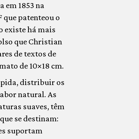
a em 1853 na
F que patenteou o
o existe há mais
olso que Christian
ares de textos de
rmato de 10×18 cm.
pida, distribuir os
abor natural. As
aturas suaves, têm
que se destinam:
fes suportam