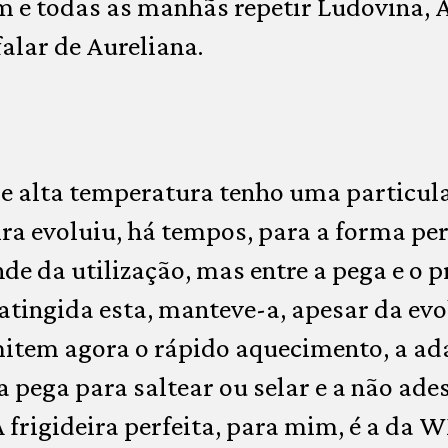
e todas as manhãs repetir Ludovina, A
falar de Aureliana.
de alta temperatura tenho uma particula
eira evoluiu, há tempos, para a forma per
e da utilização, mas entre a pega e o 
atingida esta, manteve-a, apesar da ev
mitem agora o rápido aquecimento, a ad
a pega para saltear ou selar e a não ade
A frigideira perfeita, para mim, é a da 