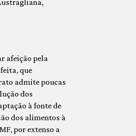
ustragliana,
r afeição pela
feita, que
prato admite poucas
olução dos
aptação à fonte de
são dos alimentos à
WMF, por extenso a