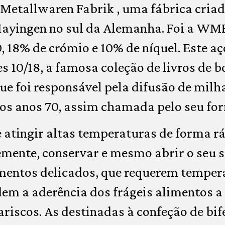
etallwaren Fabrik , uma fábrica criad
Hayingen no sul da Alemanha. Foi a WM
, 18% de crómio e 10% de níquel. Este aç
s 10/18, a famosa coleção de livros de b
que foi responsável pela difusão de milh
os anos 70, assim chamada pelo seu fo
e atingir altas temperaturas de forma rá
mente, conservar e mesmo abrir o seu s
imentos delicados, que requerem temper
m a aderência dos frágeis alimentos a 
riscos. As destinadas à confeção de bi