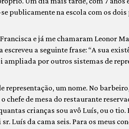
prio. Um dia mais tarde, com 7 anos e j
se publicamente na escola com os dois 
 Francisca e já me chamaram Leonor Mar
a escreveu a seguinte frase: “A sua exist
oi ampliada por outros sistemas de rep
e representação, um nome. No barbeiro, 
 o chefe de mesa do restaurante reserv
uantas crianças sou avô Luís, ou o tio.
ui sr. Luís da cama seis. Para os meus c