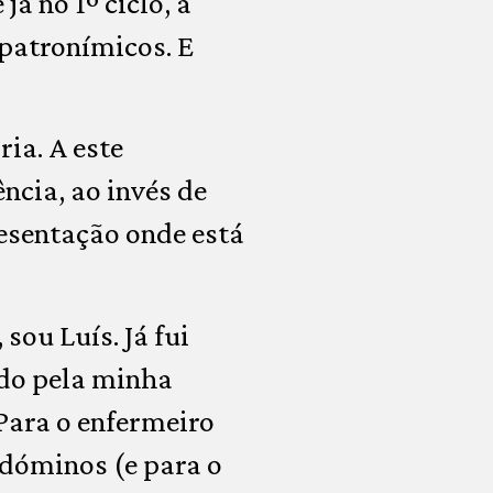
á no 1º ciclo, a
patronímicos. E
ia. A este
ência, ao invés de
resentação onde está
sou Luís. Já fui
ado pela minha
 Para o enfermeiro
ondóminos (e para o