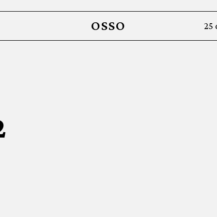
OSSO
25 
2