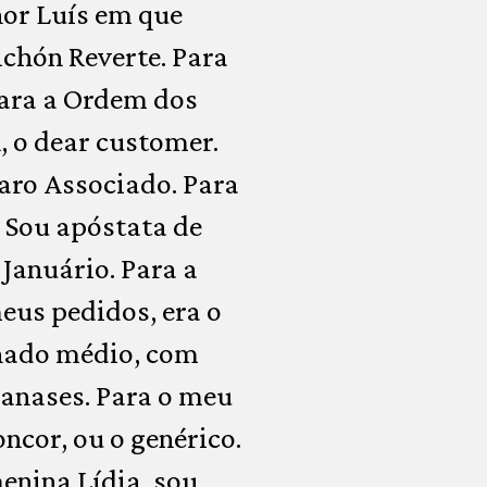
hor Luís em que
Pichón Reverte. Para
 Para a Ordem dos
, o dear customer.
Caro Associado. Para
. Sou apóstata de
 Januário. Para a
us pedidos, era o
lhado médio, com
ananases. Para o meu
ncor, ou o genérico.
menina Lídia, sou