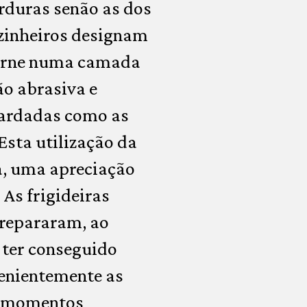
rduras senão as dos
ozinheiros designam
carne numa camada
ão abrasiva e
guardadas como as
Esta utilização da
ra, uma apreciação
 As frigideiras
prepararam, ao
e ter conseguido
venientemente as
os momentos