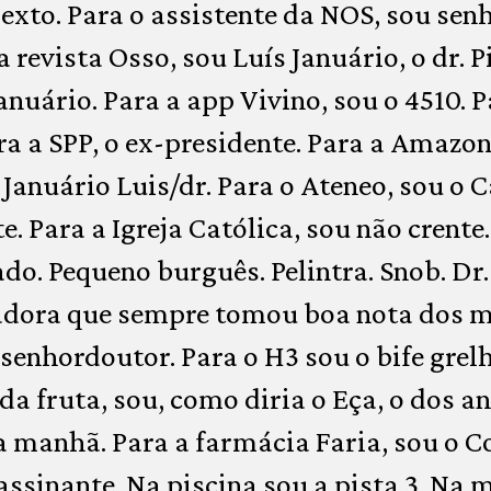
sexto. Para o assistente da NOS, sou sen
 a revista Osso, sou Luís Januário, o dr. 
 Januário. Para a app Vivino, sou o 4510.
ra a SPP, o ex-presidente. Para a Amazon
 Januário Luis/dr. Para o Ateneo, sou o 
. Para a Igreja Católica, sou não crente
do. Pequeno burguês. Pelintra. Snob. Dr.
dora que sempre tomou boa nota dos me
senhordoutor. Para o H3 sou o bife gre
 da fruta, sou, como diria o Eça, o dos 
a manhã. Para a farmácia Faria, sou o Co
assinante. Na piscina sou a pista 3. Na 