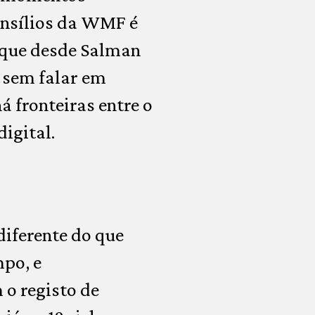
ensílios da WMF é
rque desde Salman
, sem falar em
á fronteiras entre o
igital.
diferente do que
mpo, e
o registo de