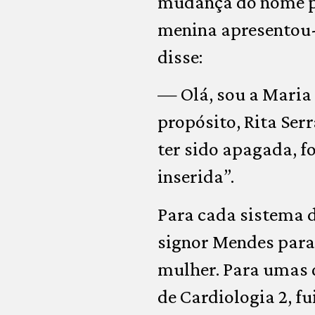
mudança do nome pró
menina apresentou-
disse:
— Olá, sou a Maria
propósito, Rita Serr
ter sido apagada, f
inserida”.
Para cada sistema d
signor Mendes para
mulher. Para umas q
de Cardiologia 2, f