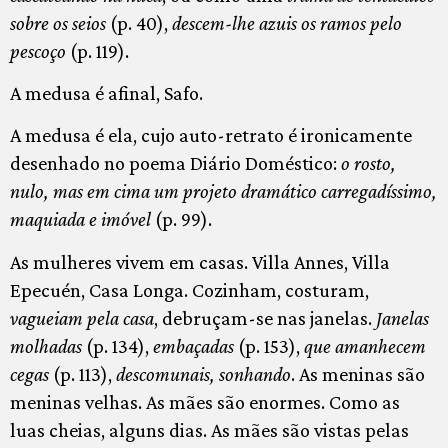
sobre os seios
(p. 40),
descem-lhe azuis os ramos pelo
pescoço
(p. 119).
A medusa é afinal, Safo.
A medusa é ela, cujo auto-retrato é ironicamente
desenhado no poema Diário Doméstico:
o rosto,
nulo, mas em cima um projeto dramático carregadíssimo,
maquiada e imóvel
(p. 99).
As mulheres vivem em casas. Villa Annes, Villa
Epecuén, Casa Longa. Cozinham, costuram,
vagueiam pela casa
, debruçam-se nas janelas.
Janelas
molhadas
(p. 134),
embaçadas
(p. 153),
que amanhecem
cegas
(p. 113),
descomunais, sonhando
. As meninas são
meninas velhas. As mães são enormes. Como as
luas cheias, alguns dias. As mães são vistas pelas