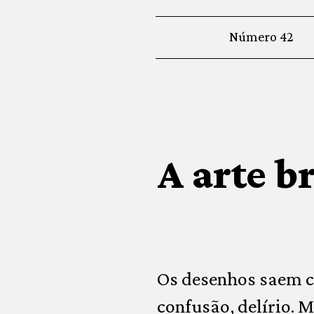
Número 42
A arte b
Os desenhos saem co
confusão, delírio. 