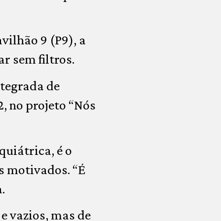
vilhão 9 (P9), a
r sem filtros.
ntegrada de
2, no projeto “Nós
uiátrica, é o
s motivados. “É
.
e vazios, mas de