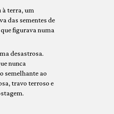
 à terra, um
va das sementes de
r que figurava numa
rma desastrosa.
que nunca
to semelhante ao
sa, travo terroso e
ostagem.