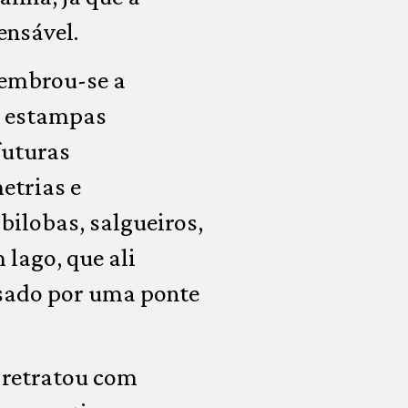
ensável.
lembrou-se a
s estampas
futuras
etrias e
ilobas, salgueiros,
 lago, que ali
ssado por uma ponte
e retratou com