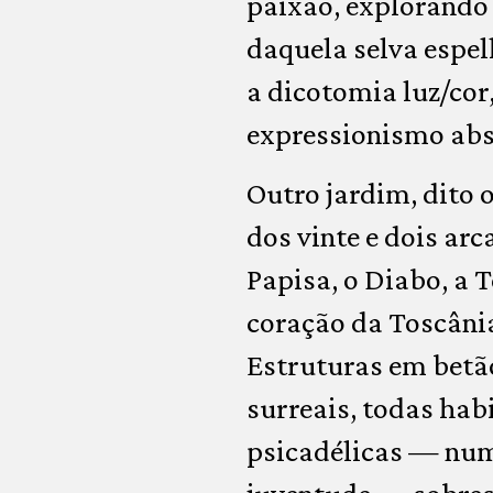
paixão, explorando
daquela selva espe
a dicotomia luz/co
expressionismo abs
Outro jardim, dito 
dos vinte e dois ar
Papisa, o Diabo, a 
coração da Toscânia
Estruturas em betã
surreais, todas hab
psicadélicas — num