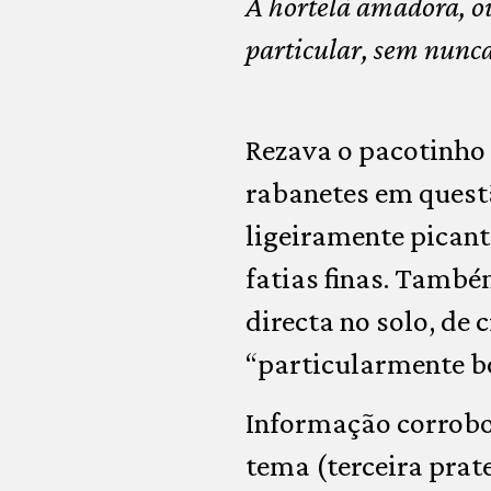
A hortelã amadora, ou
particular, sem nunca
Rezava o pacotinho 
rabanetes em questã
ligeiramente picant
fatias finas. També
directa no solo, de
“particularmente b
Informação corrobor
tema (terceira prate