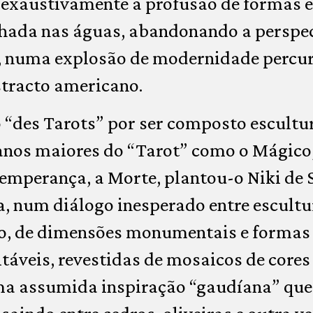
 exaustivamente a profusão de formas 
lhada nas águas, abandonando a perspec
r, numa explosão de modernidade percu
tracto americano.
o “des Tarots” por ser composto escultu
canos maiores do “Tarot” como o Mágico,
Temperança, a Morte, plantou-o Niki de S
, num diálogo inesperado entre escultur
o, de dimensões monumentais e formas 
itáveis, revestidas de mosaicos de cores
a assumida inspiração “gaudíana” que 