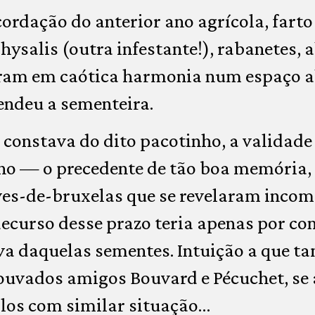
cordação do anterior ano agrícola, fart
hysalis (outra infestante!), rabanetes, a
eram em caótica harmonia num espaço al
endeu a sementeira.
 constava do dito pacotinho, a validade
ano — o precedente de tão boa memória,
ves-de-bruxelas que se revelaram incom
decurso desse prazo teria apenas por c
va daquelas sementes. Intuição a que 
ouvados amigos Bouvard e Pécuchet, se 
-los com similar situação…