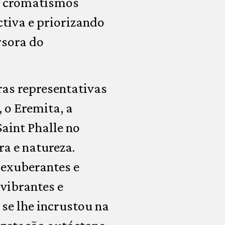
e cromatismos
tiva e priorizando
rsora do
ras representativas
 o Eremita, a
aint Phalle no
a e natureza.
exuberantes e
 vibrantes e
se lhe incrustou na