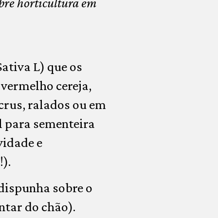
obre horticultura em
ativa L) que os
vermelho cereja,
crus, ralados ou em
l para sementeira
vidade e
).
 dispunha sobre o
ntar do chão).