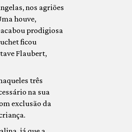
ngelas, nos agriões
 Uma houve,
, acabou prodigiosa
uchet ficou
tave Flaubert,
naqueles três
cessário na sua
com exclusão da
criança.
lina, já que a