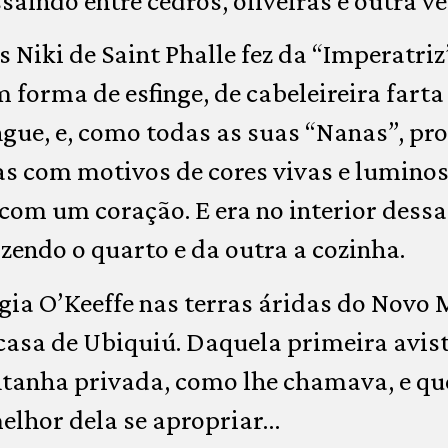
aindo entre cedros, oliveiras e outra v
 Niki de Saint Phalle fez da “Imperatri
 forma de esfinge, de cabeleireira farta
gue, e, como todas as suas “Nanas”, p
s com motivos de cores vivas e lumin
com um coração. E era no interior des
azendo o quarto e da outra a cozinha.
rgia O’Keeffe nas terras áridas do Novo 
casa de Ubiquiú. Daquela primeira avis
tanha privada, como lhe chamava, e que
elhor dela se apropriar…