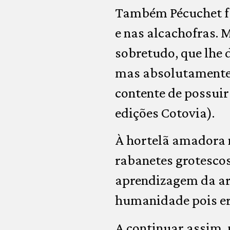
Também Pécuchet fal
e nas alcachofras. 
sobretudo, que lhe 
mas absolutamente 
contente de possuir
edições Cotovia).
À hortelã amadora 
rabanetes grotesco
aprendizagem da ar
humanidade pois er
A continuar assim, p