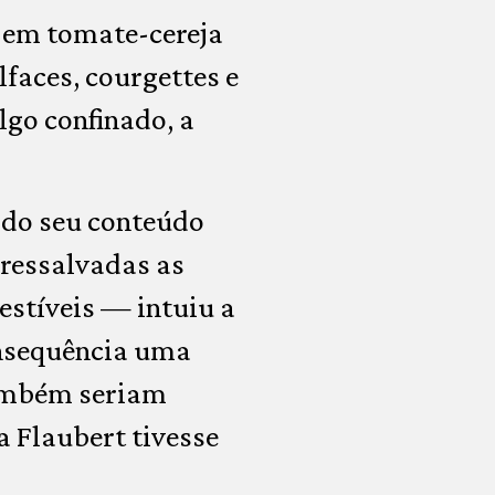
o em tomate-cereja
lfaces, courgettes e
go confinado, a
 do seu conteúdo
 ressalvadas as
estíveis — intuiu a
onsequência uma
também seriam
a Flaubert tivesse