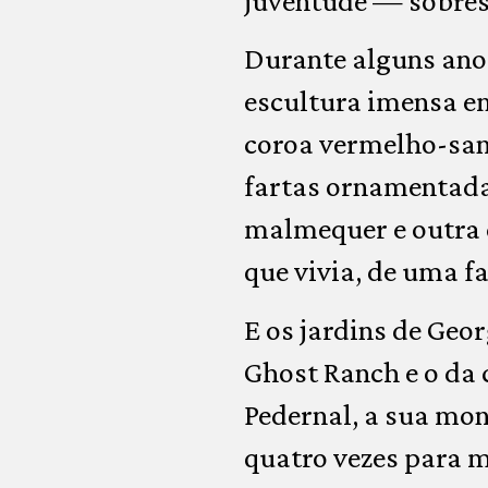
juventude — sobress
Durante alguns anos
escultura imensa em
coroa vermelho-san
fartas ornamentada
malmequer e outra 
que vivia, de uma f
E os jardins de Geo
Ghost Ranch e o da 
Pedernal, a sua mon
quatro vezes para m