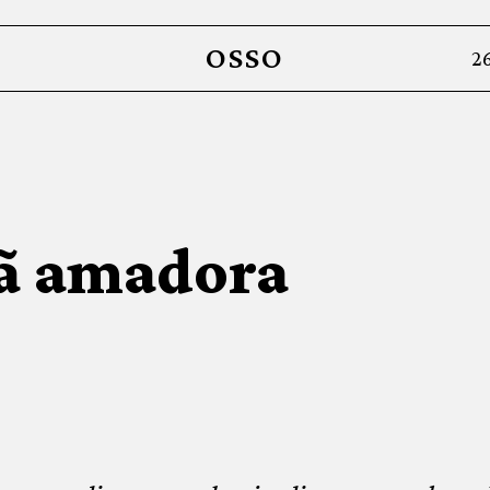
OSSO
2
lã amadora