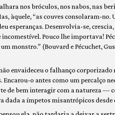
hara nos bróculos, nos nabos, nas beri
Mas, àquele, “as couves consolaram-no.
deu esperanças. Desenvolvia-se, crescia
incomestível. Pouco lhe importava! Péc
 um monstro.” (Bouvard e Pécuchet, Gus
não envaideceu o falhanço corporizado 
s. Encarou-o antes como um percalço ne
te de bem interagir com a natureza — 
a dada a ímpetos misantrópicos desde 
ensou ela, não tardaria a deixar a sertra