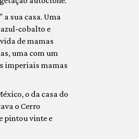
egetação autóctone.
z” a sua casa. Uma
 azul-cobalto e
rovida de mamas
osas, uma com um
sas imperiais mamas
México, o da casa do
tava o Cerro
 pintou vinte e