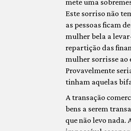
mete uma sobremesa
Este sorriso não te
as pessoas ficam d
mulher bela a levar
repartição das fina
mulher sorrisse ao 
Provavelmente seria
tinham aquelas bifa
A transação comerci
bens a serem transa
que não levo nada. 