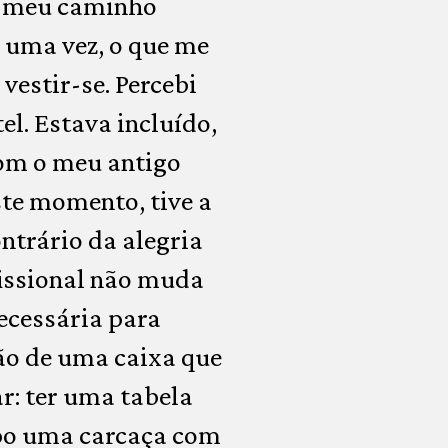
lo meu caminho
 uma vez, o que me
vestir-se. Percebi
l. Estava incluído,
com o meu antigo
ste momento, tive a
ontrário da alegria
fissional não muda
necessária para
ção de uma caixa que
r: ter uma tabela
rpo uma carcaça com