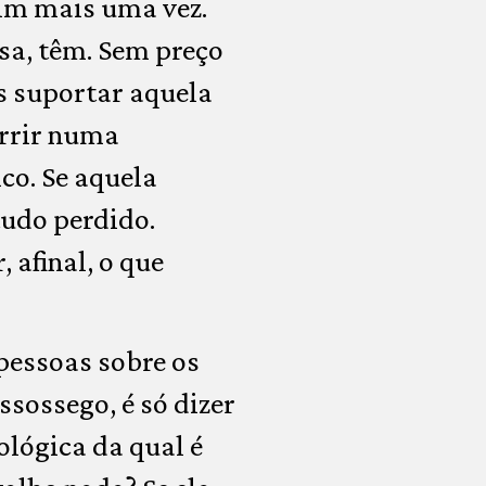
mim mais uma vez.
esa, têm. Sem preço
s suportar aquela
orrir numa
co. Se aquela
tudo perdido.
 afinal, o que
pessoas sobre os
sossego, é só dizer
ológica da qual é