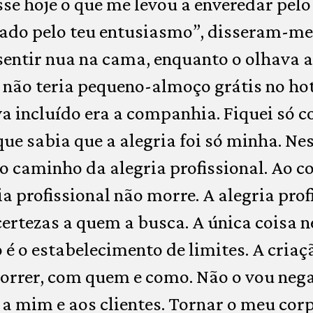
sse hoje o que me levou a enveredar pe
gado pelo teu entusiasmo”, disseram-me
entir nua na cama, enquanto o olhava a 
ão teria pequeno-almoço grátis no hote
a incluído era a companhia. Fiquei só 
ue sabia que a alegria foi só minha. Ne
 o caminho da alegria profissional. Ao c
ia profissional não morre. A alegria pro
 certezas a quem a busca. A única coisa 
 é o estabelecimento de limites. A cria
correr, com quem e como. Não o vou nega
 a mim e aos clientes. Tornar o meu co