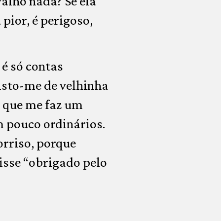
valho nada? Se ela
pior, é perigoso,
 é só contas
isto-me de velhinha
, que me faz um
m pouco ordinários.
orriso, porque
isse “obrigado pelo