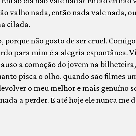
 Então ela não vale nada? Então eu não 
ão valho nada, então nada vale nada, ou 
 cilada.
o, porque não gosto de ser cruel. Comigo
rdo para mim é a alegria espontânea. V
Causo a comoção do jovem na bilheteira
anto pisca o olho, quando são filmes u
devolver o meu melhor e mais genuíno s
ada a perder. E até hoje ele nunca me d