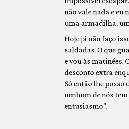
impossível escapar.
não vale nada e eu n
uma armadilha, uma
Hoje já não faço iss
saldadas. O que gua
e vou às matinées. 
desconto extra enqu
Só então lhe posso 
nenhum de nós tem n
entusiasmo”.