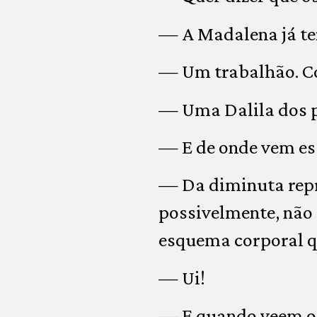
— A Madalena já te
— Um trabalhão. Co
— Uma Dalila dos 
— E de onde vem e
— Da diminuta repre
possivelmente, não 
esquema corporal q
— Ui!
— E quando veem o 