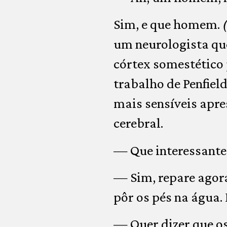
Sim, e que homem.
um neurologista que
córtex somestético 
trabalho de Penfiel
mais sensíveis apr
cerebral.
— Que interessante.
— Sim, repare agor
pôr os pés na água. 
— Quer dizer que os