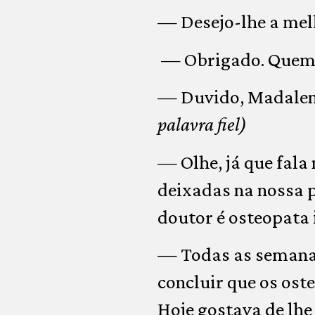
— Desejo-lhe a melh
— Obrigado. Quem s
— Duvido, Madalena.
palavra fiel)
— Olhe, já que fala
deixadas na nossa p
doutor é osteopata i
— Todas as semanas
concluir que os ost
Hoje gostava de lhe