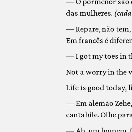
— O pormenor são o
das mulheres.
(cada
— Repare, não tem, 
Em francês é diferen
— I got my toes in t
Not a worry in the 
Life is good today, 
— Em alemão Zehe, 
cantabile. Olhe par
— Ah, um homem, f