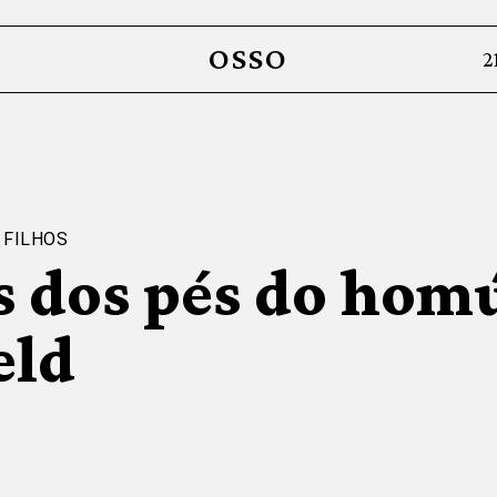
OSSO
2
 FILHOS
s dos pés do hom
eld