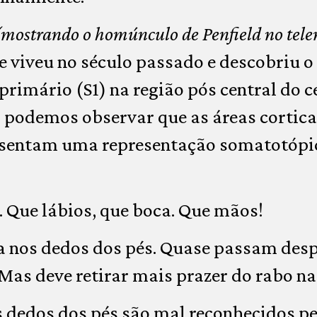
(mostrando o homúnculo de Penfield no tel
 viveu no século passado e descobriu o 
primário (S1) na região pós central do c
d podemos observar que as áreas cortic
esentam uma representação somatotópi
 Que lábios, que boca. Que mãos!
a nos dedos dos pés. Quase passam desp
Mas deve retirar mais prazer do rabo na 
 dedos dos pés são mal reconhecidos pe