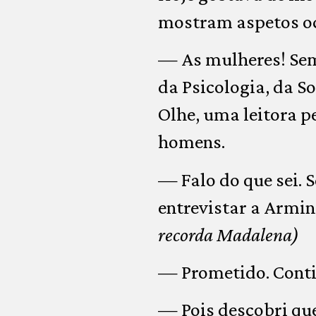
mostram aspetos oc
— As mulheres! Sem
da Psicologia, da S
Olhe, uma leitora p
homens.
— Falo do que sei. 
entrevistar a Armi
recorda Madalena)
— Prometido. Conti
— Pois descobri qu