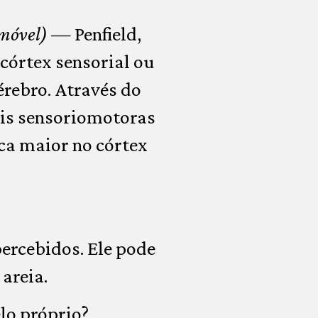
emóvel)
— Penfield,
córtex sensorial ou
érebro. Através do
ais sensoriomotoras
ca maior no córtex
ercebidos. Ele pode
areia.
lo próprio?