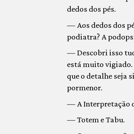
dedos dos pés.
— Aos dedos dos pés
podiatra? A podops
— Descobri isso tu
está muito vigiado.
que o detalhe seja s
pormenor.
— A Interpretação 
— Totem e Tabu.