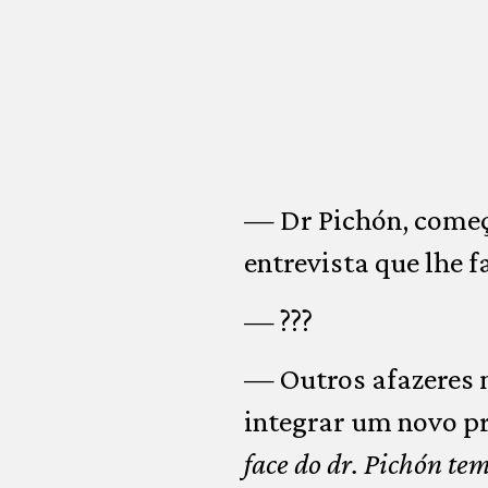
— Dr Pichón, começo
entrevista que lhe f
— ???
— Outros afazeres 
integrar um novo pr
face do dr. Pichón t