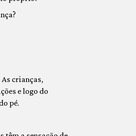
ança?
 As crianças,
ções e logo do
do pé.
s têm a sensação de