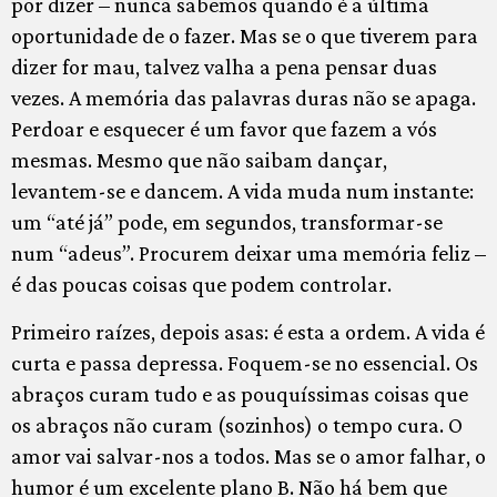
por dizer – nunca sabemos quando é a última
oportunidade de o fazer. Mas se o que tiverem para
dizer for mau, talvez valha a pena pensar duas
vezes. A memória das palavras duras não se apaga.
Perdoar e esquecer é um favor que fazem a vós
mesmas. Mesmo que não saibam dançar,
levantem-se e dancem. A vida muda num instante:
um “até já” pode, em segundos, transformar-se
num “adeus”. Procurem deixar uma memória feliz –
é das poucas coisas que podem controlar.
Primeiro raízes, depois asas: é esta a ordem. A vida é
curta e passa depressa. Foquem-se no essencial. Os
abraços curam tudo e as pouquíssimas coisas que
os abraços não curam (sozinhos) o tempo cura. O
amor vai salvar-nos a todos. Mas se o amor falhar, o
humor é um excelente plano B. Não há bem que