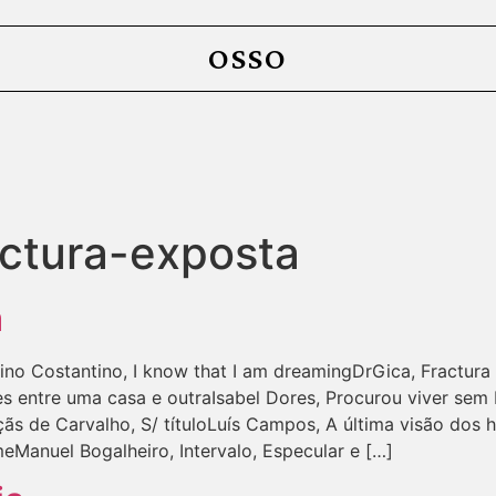
OSSO
actura-exposta
a
no Costantino, I know that I am dreamingDrGica, Fractura
s entre uma casa e outraIsabel Dores, Procurou viver sem 
s de Carvalho, S/ títuloLuís Campos, A última visão dos he
nuel Bogalheiro, Intervalo, Especular e […]