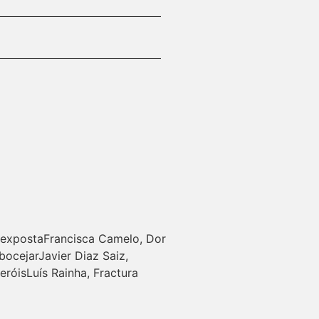
 expostaFrancisca Camelo, Dor
bocejarJavier Diaz Saiz,
róisLuís Rainha, Fractura