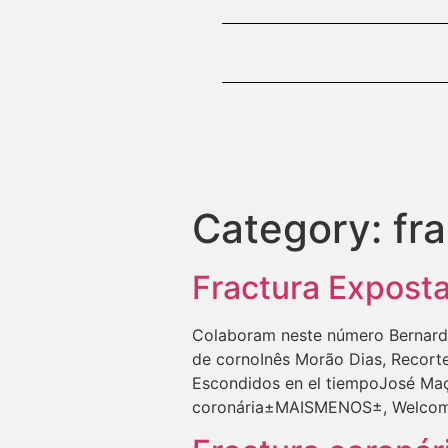
Category:
fr
Fractura Expost
Colaboram neste número Bernardi
de cornoInês Morão Dias, Recorte
Escondidos en el tiempoJosé Maçã
coronária±MAISMENOS±, WelcomeMa