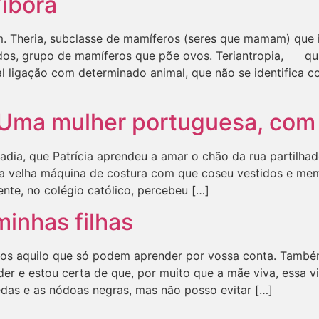
íbora
m. Theria, subclasse de mamíferos (seres que mamam) que i
dos, grupo de mamíferos que põe ovos. Teriantropia, qua
al ligação com determinado animal, que não se identifica
: Uma mulher portuguesa, com
adia, que Patrícia aprendeu a amar o chão da rua partilha
 a velha máquina de costura com que coseu vestidos e mem
nte, no colégio católico, percebeu […]
minhas filhas
vos aquilo que só podem aprender por vossa conta. També
er e estou certa de que, por muito que a mãe viva, essa v
das e as nódoas negras, mas não posso evitar […]