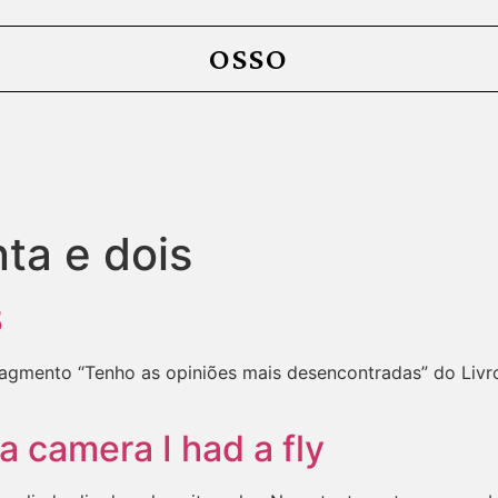
OSSO
nta e dois
8
agmento “Tenho as opiniões mais desencontradas” do Liv
 a camera I had a fly