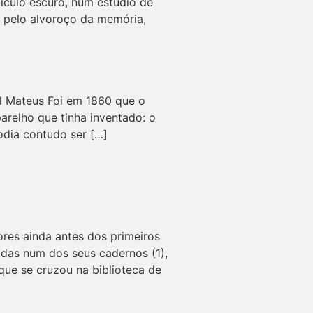
bículo escuro, num estúdio de
o pelo alvoroço da memória,
l Mateus Foi em 1860 que o
arelho que tinha inventado: o
odia contudo ser […]
res ainda antes dos primeiros
das num dos seus cadernos (1),
ue se cruzou na biblioteca de