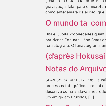
(Tela preta.) Olá, boa tarde. Est
gravação, a falar para o microfo
como antecâmara da acção, que se
O mundo tal com
Bits e Qubits Propriedades quânt
parisiense Édouard-Léon Scott de
fonautógrafo. O fonautograma ent
(d’après Hokusai
Notas do Arquiv
SLA/LS/VIS/EXP-B012-P36 Há inúm
processos fotográficos cromátic
descreve como andava a reproduz
um amigo em Bruxelas, […]