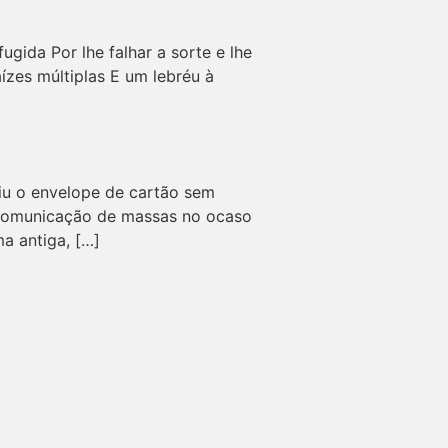
ida Por lhe falhar a sorte e lhe
ízes múltiplas E um lebréu à
riu o envelope de cartão sem
s: comunicação de massas no ocaso
a antiga, […]