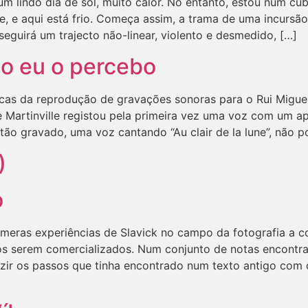
á um lindo dia de sol, muito calor. No entanto, estou num cu
ne, e aqui está frio. Começa assim, a trama de uma incursã
guirá um trajecto não-linear, violento e desmedido, […]
o eu o percebo
icas da reprodução de gravações sonoras para o Rui Migue
 Martinville registou pela primeira vez uma voz com um ap
ão gravado, uma voz cantando “Au clair de la lune”, não p
)
o
eras experiências de Slavick no campo da fotografia a co
os serem comercializados. Num conjunto de notas encontra
ir os passos que tinha encontrado num texto antigo com q