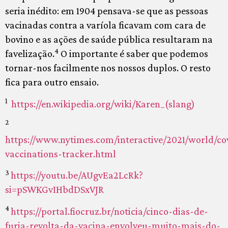
seria inédito: em 1904 pensava-se que as pessoas
vacinadas contra a varíola ficavam com cara de
bovino e as ações de saúde pública resultaram na
4
favelização.
O importante é saber que podemos
tornar-nos facilmente nos nossos duplos. O resto
fica para outro ensaio.
1
https://en.wikipedia.org/wiki/Karen_(slang)
2
https://www.nytimes.com/interactive/2021/world/co
vaccinations-tracker.html
3
https://youtu.be/AUgvEa2LcRk?
si=pSWKGvIHbdDSxVJR
4
https://portal.fiocruz.br/noticia/cinco-dias-de-
furia-revolta-da-vacina-envolveu-muito-mais-do-