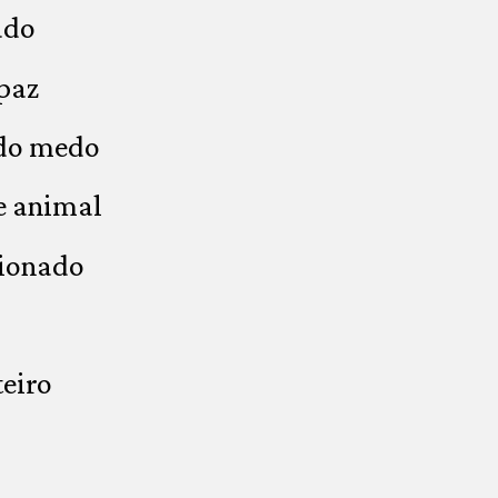
ado
paz
 do medo
e animal
cionado
eiro