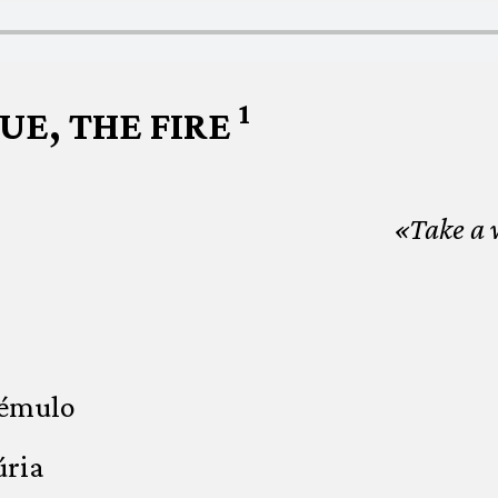
1
RUE, THE FIRE
«Take a 
rémulo
úria