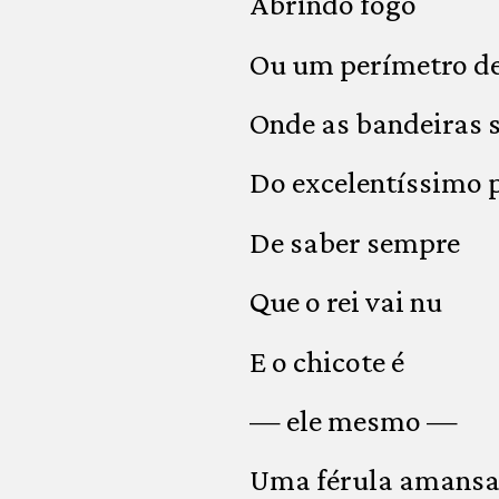
Abrindo fogo
Ou um perímetro de
Onde as bandeiras 
Do excelentíssimo 
De saber sempre
Que o rei vai nu
E o chicote é
— ele mesmo —
Uma férula amans