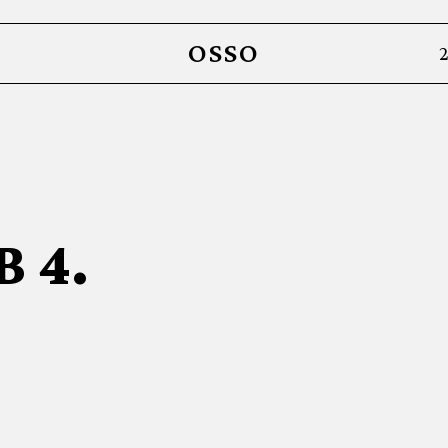
OSSO
2
 4.