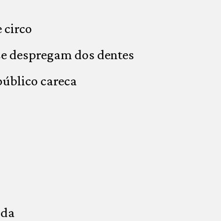
 circo
se despregam dos dentes
público careca
ada