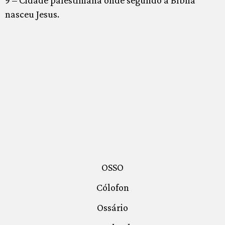
9 – Cidade palestiniana onde segundo a Bíblia
nasceu Jesus.
OSSO
Cólofon
Ossário