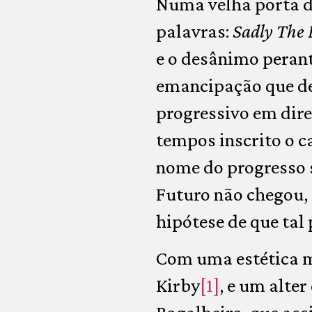
Numa velha porta d
palavras:
Sadly The 
e o desânimo peran
emancipação que d
progressivo em dire
tempos inscrito o 
nome do progresso s
Futuro não chegou, 
hipótese de que tal 
Com uma estética m
Kirby
[1]
, e um alte