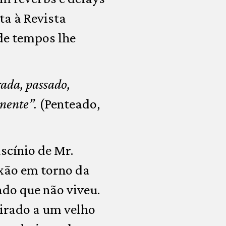
ta à Revista
de tempos lhe
ada, passado,
nente”.
(Penteado,
scínio de Mr.
exão em torno da
ado que não viveu.
tirado a um velho