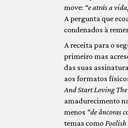
move:
“e atrás a vid
A pergunta que eco
condenados à reme
A receita para o s
primeiro mas acres
das suas assinatura
aos formatos físico
And Start Loving Th
amadurecimento na 
menos
“de âncoras c
temas como
Foolish