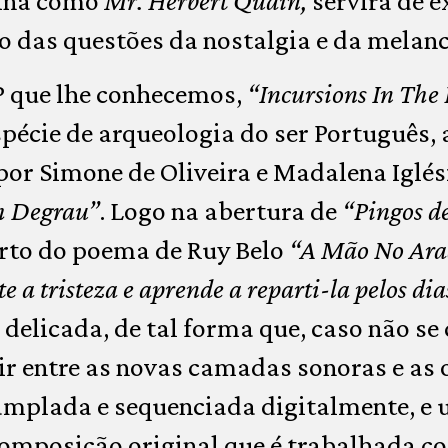
sina como
Mr. Herbert Quain,
servirá de 
o das questões da nostalgia e da melanc
P que lhe conhecemos,
“Incursions In The
pécie de arqueologia do ser Português, 
or Simone de Oliveira e Madalena Iglés
m Degrau”
. Logo na abertura de
“Pingos d
rto do poema de Ruy Belo
“A Mão No Ara
 a tristeza e aprende a reparti-la pelos dia
delicada, de tal forma que, caso não se 
guir entre as novas camadas sonoras e as
amplada e sequenciada digitalmente, e 
omposição original que é trabalhada co