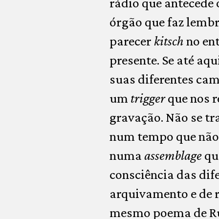
rádio que antecede 
órgão que faz lemb
parecer
kitsch
no ent
presente. Se até a
suas diferentes ca
um
trigger
que nos r
gravação. Não se tra
num tempo que não 
numa
assemblage
qu
consciência das dif
arquivamento e de 
mesmo poema de Ruy