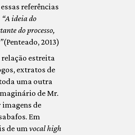
essas referências
:
“A ideia do
rtante do processo,
o”
(Penteado, 2013)
relação estreita
ogos, extratos de
e toda uma outra
imaginário de Mr.
r imagens de
esabafos. Em
is de um
vocal
high