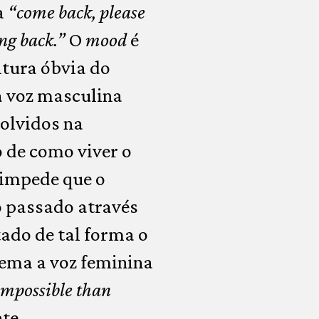
a
“come back, please
ng back.”
O
mood
é
itura óbvia do
a voz masculina
volvidos na
 de como viver o
 impede que o
o passado através
ado de tal forma o
tema a voz feminina
impossible than
te.