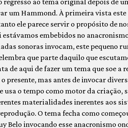
o regresso ao tema original depois de u
rar um Hammond. À primeira vista este
anto ele parece servir o propósito de nos
qui estávamos embebidos no anacronismo
madas sonoras invocam, este pequeno r
elembra que parte daquilo que escutamo
ta de aqui de fazer um tema que soe a re
o presente, mas antes de invocar diver
e usa o tempo como motor da criação, 
erentes materialidades inerentes aos si
reprodução. O tema fecha como começo
 Belo invocando esse anacronismo ond