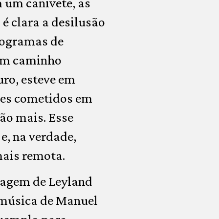
 um canivete, as
é clara a desilusão
rogramas de
 um caminho
uro, esteve em
mes cometidos em
ão mais. Esse
e, na verdade,
mais remota.
dagem de Leyland
a música de Manuel