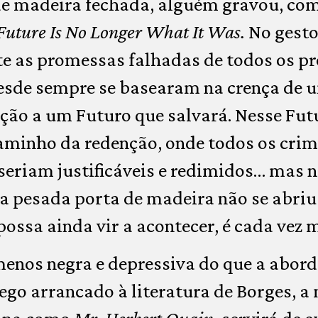
e madeira fechada, alguém gravou, com
Future Is No Longer What It Was.
No gesto 
te as promessas falhadas de todos os p
esde sempre se basearam na crença de
ção a um Futuro que salvará. Nesse Fut
caminho da redenção, onde todos os cri
eriam justificáveis e redimidos… mas n
a pesada porta de madeira não se abriu 
possa ainda vir a acontecer, é cada vez 
enos negra e depressiva do que a abor
r ego arrancado à literatura de Borges, 