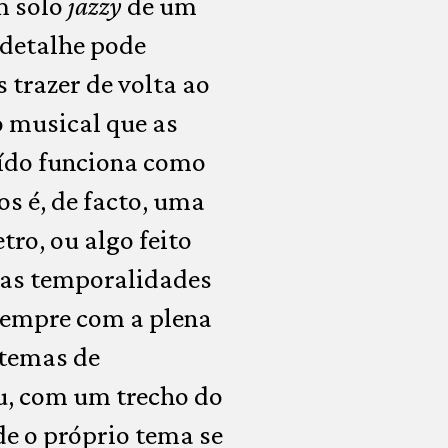
m solo
jazzy
de um
 detalhe pode
 trazer de volta ao
 musical que as
uído funciona como
s é, de facto, uma
tro, ou algo feito
sas temporalidades
sempre com a plena
stemas de
u, com um trecho do
e o próprio tema se