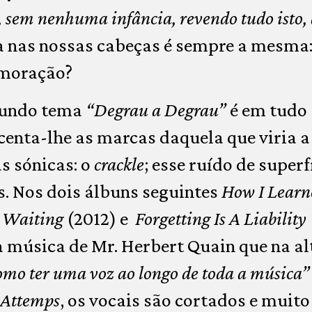
a, sem nenhuma infância, revendo tudo isto
a nas nossas cabeças é sempre a mesma
moração?
egundo tema
“Degrau a Degrau”
é em tudo
centa-lhe as marcas daquela que viria 
s sónicas: o
crackle
; esse ruído de superf
s. Nos dois álbuns seguintes
How I Learn
e Waiting
(2012) e
Forgetting Is A Liability
música de Mr. Herbert Quain que na al
omo ter uma voz ao longo de toda a música”
 Attemps
, os vocais são cortados e muito