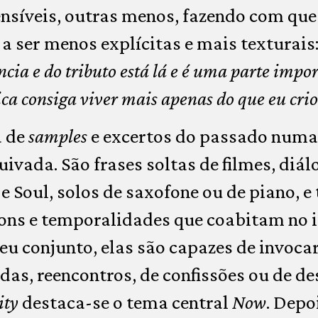
síveis, outras menos, fazendo com que 
 ser menos explícitas e mais texturais
ncia e do tributo está lá e é uma parte impo
ca consiga viver mais apenas do que eu cri
a de
samples
e excertos do passado numa 
vada. São frases soltas de filmes, diál
 e Soul, solos de saxofone ou de piano, 
sons e temporalidades que coabitam no 
eu conjunto, elas são capazes de invoca
das, reencontros, de confissões ou de d
ity
destaca-se o tema central
Now
. Depo