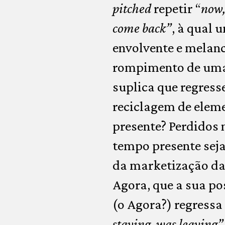
pitched
repetir “
now,
come back”
, à qual 
envolvente e melanc
rompimento de uma 
suplica que regress
reciclagem de elem
presente? Perdidos 
tempo presente sej
da marketização das
Agora, que a sua po
(o Agora?) regressa
staying, was leaving”