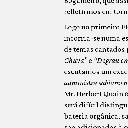
Bogalheiro, que as
refletirmos em torn
Logo no primeiro E
incorria-se numa es
de temas cantados p
Chuva”
e
“Degrau e
escutamos um exce
administra sabiamente
Mr. Herbert Quain é 
será difícil distin
bateria orgânica, s
são adicionados à c