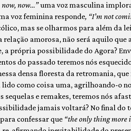
 now, now…”
uma voz masculina implor
uma voz feminina responde
, “I’m not comi
ólico, mas se olharmos para além da le
relação amorosa, não será aquilo que 
e, a própria possibilidade do Agora? En
entos do passado teremos nós esquecido
nessa densa floresta da retromania, que
a lido como coisa uma, agrilhoando-o n
 sequelas e remakes, teremos nós afast
ssibilidade jamais voltará? No final do 
 para confessar que
“the only thing more 
, re-afirmando inevitabilidade do presen