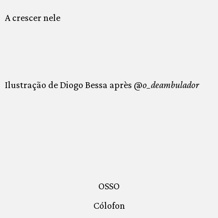
A crescer nele
Ilustração de Diogo Bessa après @
o_deambulador
OSSO
Cólofon