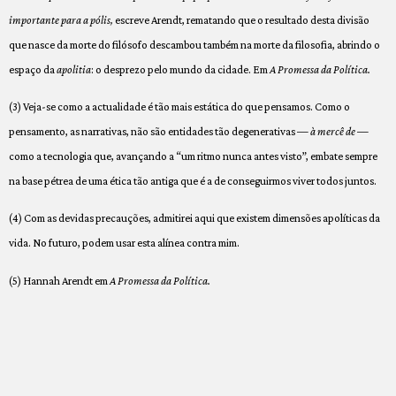
importante para a pólis,
escreve Arendt, rematando que o resultado desta divisão
que nasce da morte do filósofo descambou também na morte da filosofia, abrindo o
espaço da
apolitia
: o desprezo pelo mundo da cidade. Em
A Promessa da Política.
(3) Veja-se como a actualidade é tão mais estática do que pensamos. Como o
pensamento, as narrativas, não são entidades tão degenerativas —
à mercê de
—
como a tecnologia que, avançando a “um ritmo nunca antes visto”, embate sempre
na base pétrea de uma ética tão antiga que é a de conseguirmos viver todos juntos.
(4) Com as devidas precauções, admitirei aqui que existem dimensões apolíticas da
vida. No futuro, podem usar esta alínea contra mim.
(5) Hannah Arendt em
A Promessa da Política.