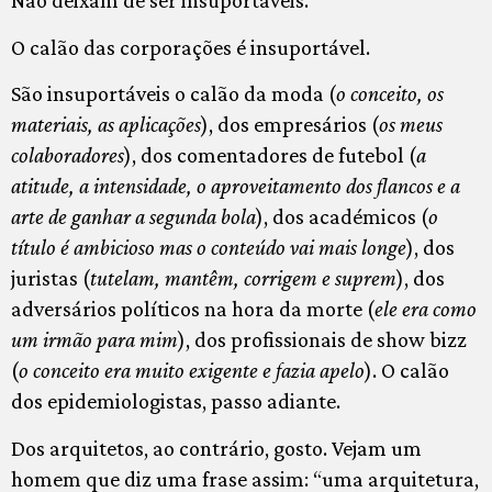
Não deixam de ser insuportáveis.
O calão das corporações é insuportável.
São insuportáveis o calão da moda (
o conceito, os
materiais, as aplicações
), dos empresários (
os meus
colaboradores
), dos comentadores de futebol (
a
atitude, a intensidade, o aproveitamento dos flancos e a
arte de ganhar a segunda bola
), dos académicos (
o
título é ambicioso mas o conteúdo vai mais longe
), dos
juristas (
tutelam, mantêm, corrigem e suprem
), dos
adversários políticos na hora da morte (
ele
era como
um irmão para mim
), dos profissionais de show bizz
(
o conceito era muito
exigente e fazia apelo
). O calão
dos epidemiologistas, passo adiante.
Dos arquitetos, ao contrário, gosto. Vejam um
homem que diz uma frase assim: “uma arquitetura,