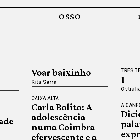
OSSO
Voar baixinho
TRÊS T
1
Rita Serra
Ostrali
CAIXA ALTA
Carla Bolito: A
A CANF
Dici
adolescência
ade
pala
numa Coimbra
expr
efervescente e a