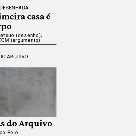
 DESENHADA
imeira casa é
rpo
Tetsuo (desenho),
ECM (argumento)
DO ARQUIVO
s do Arquivo
co Feio