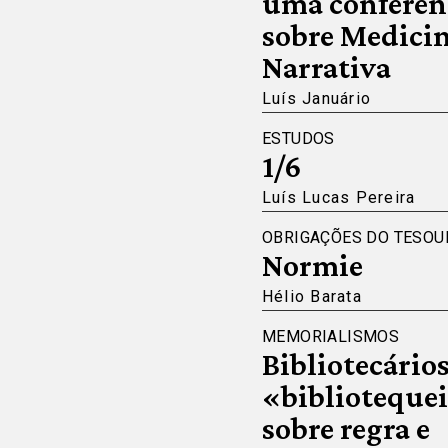
uma conferên
sobre Medici
Narrativa
Luís Januário
ESTUDOS
1/6
Luís Lucas Pereira
OBRIGAÇÕES DO TESOU
Normie
Hélio Barata
MEMORIALISMOS
Bibliotecários
«bibliotequei
sobre regra e