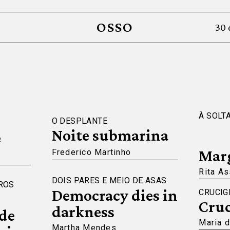
OSSO
30 
À SOLT
O DESPLANTE
Noite submarina
e
Marg
Frederico Martinho
Rita A
DOIS PARES E MEIO DE ASAS
ROS
Democracy dies in
CRUCI
Cruc
darkness
 de
Maria d
Martha Mendes