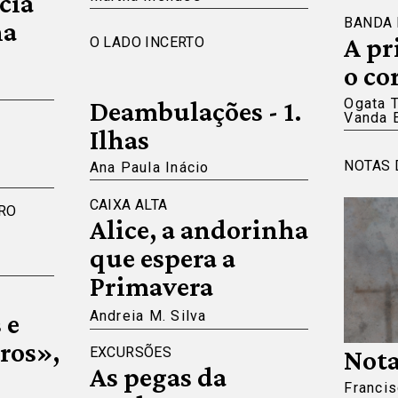
cia
BANDA
na
A pr
O LADO INCERTO
o co
Deambulações - 1.
Ogata 
Vanda 
Ilhas
NOTAS 
Ana Paula Inácio
CAIXA ALTA
RO
Alice, a andorinha
que espera a
Primavera
 e
Andreia M. Silva
ros»,
EXCURSÕES
Nota
As pegas da
Francis