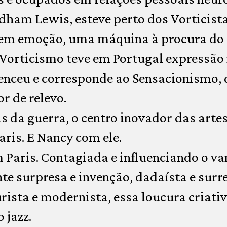
am Lewis, esteve perto dos Vorticistas
 sem emoção, uma máquina à procura d
O Vorticismo teve em Portugal expressão
enceu e corresponde ao Sensacionismo, 
r de relevo.
is da guerra, o centro inovador das arte
aris. E Nancy com ele.
m Paris. Contagiada e influenciando o v
e surpresa e invenção, dadaísta e surre
urista e modernista, essa loucura criati
 jazz.