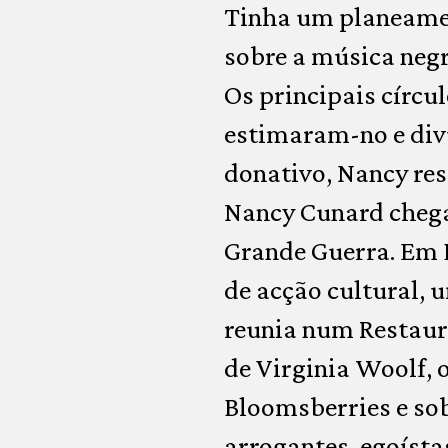
Tinha um planeamen
sobre a música negra
Os principais círcu
estimaram-no e div
donativo, Nancy re
Nancy Cunard chegar
Grande Guerra. Em L
de acção cultural, 
reunia num Restaur
de Virginia Woolf,
Bloomsberries e sob
arrogantes, egoísta