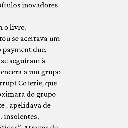
ítulos inovadores
 o livro,
tou se aceitava um
o payment due.
 se seguiram à
rtencera a um grupo
rrupt Coterie, que
roximara do grupo
e , apelidava de
, insolentes,
ticas”. Através de