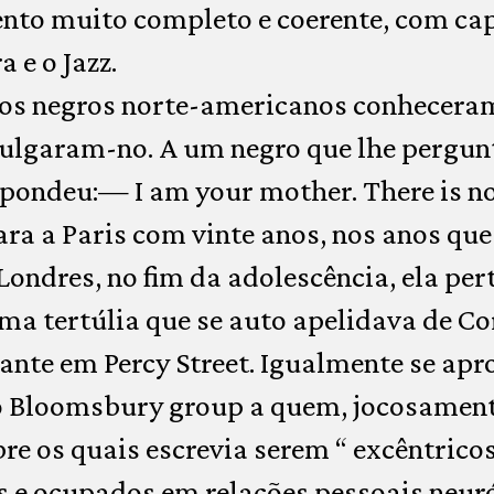
to muito completo e coerente, com cap
 e o Jazz.
los negros norte-americanos conheceram
ulgaram-no. A um negro que lhe pergun
spondeu:— I am your mother. There is n
a a Paris com vinte anos, nos anos que
ondres, no fim da adolescência, ela pe
uma tertúlia que se auto apelidava de Co
ante em Percy Street. Igualmente se ap
 o Bloomsbury group a quem, jocosament
re os quais escrevia serem “ excêntricos
s e ocupados em relações pessoais neuró