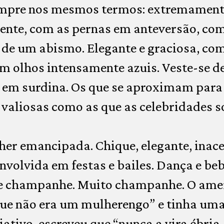
sempre nos mesmos termos: extremamen
ente, com as pernas em anteversão, com
de um abismo. Elegante e graciosa, com 
em olhos intensamente azuis. Veste-se d
 em surdina. Os que se aproximam para 
aliosas como as que as celebridades so
her emancipada. Chique, elegante, inace
volvida em festas e bailes. Dança e b
 e champanhe. Muito champanhe. O ame
que não era um mulherengo” e tinha uma
iativo, escreveu que “nunca a vira ébria