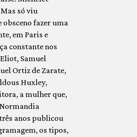
 Mas só viu
se obsceno fazer uma
te, em Paris e
ça constante nos
 Eliot, Samuel
el Ortiz de Zarate,
Aldous Huxley,
tora, a mulher que,
a Normandia
três anos publicou
 gramagem, os tipos,