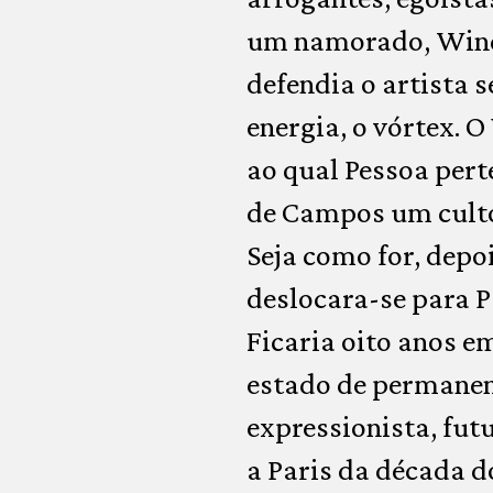
um namorado, Windh
defendia o artista
energia, o vórtex. 
ao qual Pessoa pert
de Campos um culto
Seja como for, depo
deslocara-se para P
Ficaria oito anos e
estado de permanent
expressionista, fut
a Paris da década do