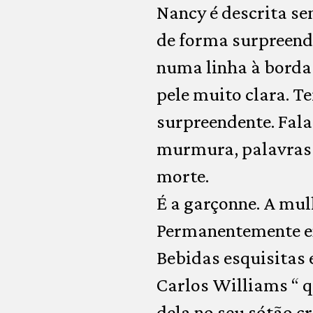
Nancy é descrita 
de forma surpreend
numa linha à borda 
pele muito clara. T
surpreendente. Fala
murmura, palavras v
morte.
É a garçonne. A mul
Permanentemente en
Bebidas esquisitas
Carlos Williams “ 
dela no seu sótão cr