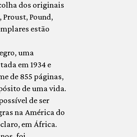
colha dos originais
, Proust, Pound,
emplares estão
Negro, uma
itada em 1934 e
me de 855 páginas,
opósito de uma vida.
ossível de ser
egras na América do
 claro, em África.
nos, foi