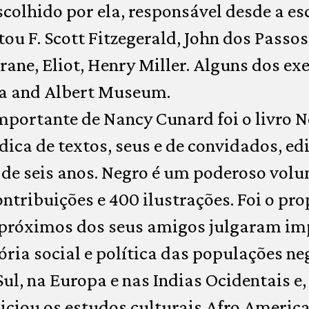
colhido por ela, responsável desde a es
itou F. Scott Fitzegerald, John dos Passos
ne, Eliot, Henry Miller. Alguns dos ex
ia and Albert Museum.
mportante de Nancy Cunard foi o livro 
dica de textos, seus e de convidados, ed
de seis anos. Negro é um poderoso volu
ontribuições e 400 ilustrações. Foi o pr
 próximos dos seus amigos julgaram imp
ória social e política das populações n
Sul, na Europa e nas Indias Ocidentais e,
niciou os estudos culturais Afro America