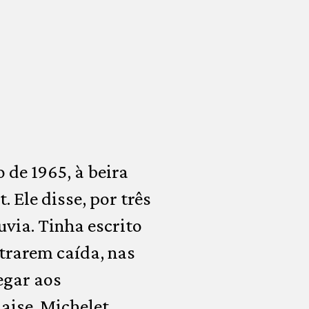
de 1965, à beira
 Ele disse, por três
ouvia. Tinha escrito
ntrarem caída, nas
egar aos
haise. Michelet