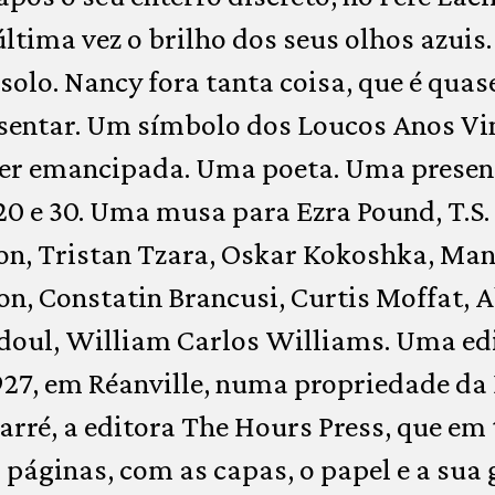
ltima vez o brilho dos seus olhos azuis.
olo. Nancy fora tanta coisa, que é qua
sentar. Um símbolo dos Loucos Anos Vin
er emancipada. Uma poeta. Uma presen
20 e 30. Uma musa para Ezra Pound, T.S.
on, Tristan Tzara, Oskar Kokoshka, Manu
on, Constatin Brancusi, Curtis Moffat, 
doul, William Carlos Williams. Uma edi
1927, em Réanville, numa propriedade d
rré, a editora The Hours Press, que em 
0 páginas, com as capas, o papel e a sua