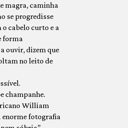
te magra, caminha
o se progredisse
o cabelo curto e a
e forma
a ouvir, dizem que
ltam no leito de
ssível.
ebe champanhe.
ricano William
 enorme fotografia
, nem sóbria”.