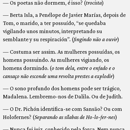
— Os poetas não dormem, é isso? (
trocista
)
— Berta Isla, a Penélope de Javier Marías, depois de
Tom, o marido, a ter possuído, “se quedaba
vigilando unos minutos, interpretando su
semblante y su respiración”. (
fingindo não a ouvir
)
— Costuma ser assim. As mulheres possuídas, os
homens possuindo. As mulheres vigiando, os
homens dormindo. (
o tom dela, entre o enfado e o
cansaço não esconde uma revolta prestes a explodir
)
— O sono profundo dos homens pode ser trágico,
Madalena. Lembremo-nos de Dalila. Ou de Judith.
— O Dr. Pichón identifica-se com Sansão? Ou com
Holofernes? (
Separando as sílabas de Ho-lo-fer-nes
)
— Nunca fui juiz, conhecido pela força. Nem nunca