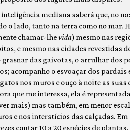
inteligência mediana saberá que, no no
odo o lado, tanto na terra como no mar. 
mente chamar-lhe
vida
) mesmo nas regiõ
itos, e mesmo nas cidades revestidas de
 grasnar das gaivotas, o arrulhar dos 
os; acompanho o esvoaçar dos pardais e
 gatos nos muros e ouço à noite as suas
 flora que me interessa, ela é representad
aver mais) mas também, em menor escala
os e nos interstícios das calçadas. Em
ezes contar 10 a 20 espécies de plantas,