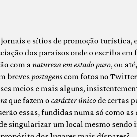
ornais e sítios de promoção turística,
eciação dos paraísos onde o escriba em f
hão com a
natureza em estado puro
, ou até
em breves
postagens
com fotos no Twitter
sses meios e mais alguns, insistenteme
ora
que fazem o
carácter único
de certas p
serão essas, fundidas numa só como as 
 de singularizar um local mesmo sendo 
 propósito dos lugares mais díspares?