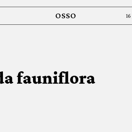
OSSO
16
da fauniflora