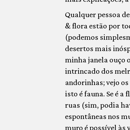
Qualquer pessoa de 
& flora estão por t
(podemos simples
desertos mais inósp
minha janela ouço o
intrincado dos melr
andorinhas; vejo os
isto é fauna. Se é a
ruas (sim, podia h
espontâneas nos mur
muro é possível às v