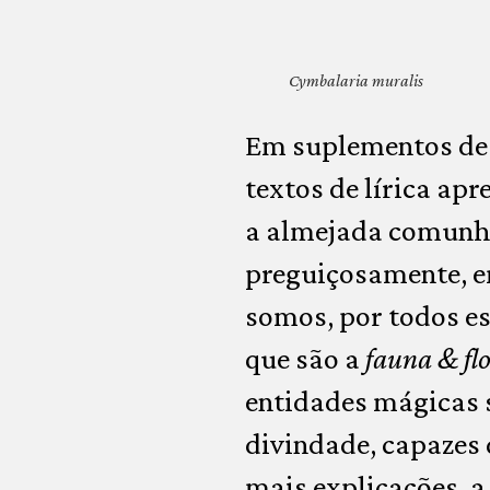
Cymbalaria muralis
Em suplementos de j
textos de lírica apr
a almejada comun
preguiçosamente, 
somos, por todos e
que são a
fauna & fl
entidades mágicas 
divindade, capazes
mais explicações, a