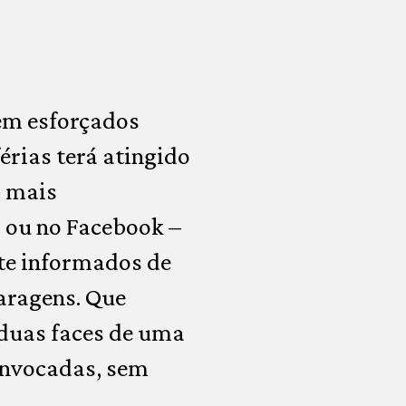
 em esforçados
érias terá atingido
, mais
 ou no Facebook –
nte informados de
aragens. Que
duas faces de uma
invocadas, sem