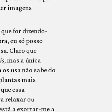
ter imagens
 que for dizendo-
ora, eu só posso
asa. Claro que
is
, mas a única
 os usa não sabe do
 plantas mais
 que essa
a relaxar ou
 está a exortar-me a