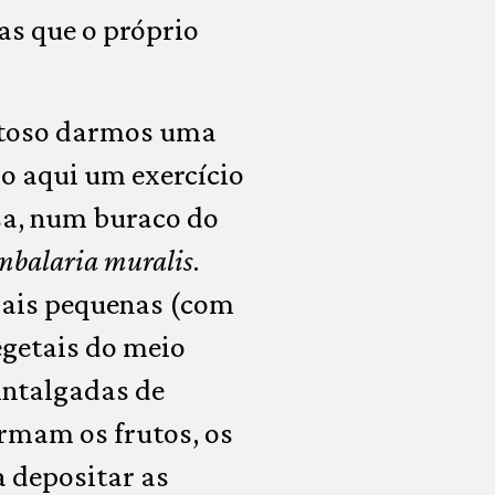
as que o próprio
eitoso darmos uma
o aqui um exercício
asa, num buraco do
balaria muralis
.
mais pequenas (com
egetais do meio
pintalgadas de
ormam os frutos, os
 depositar as