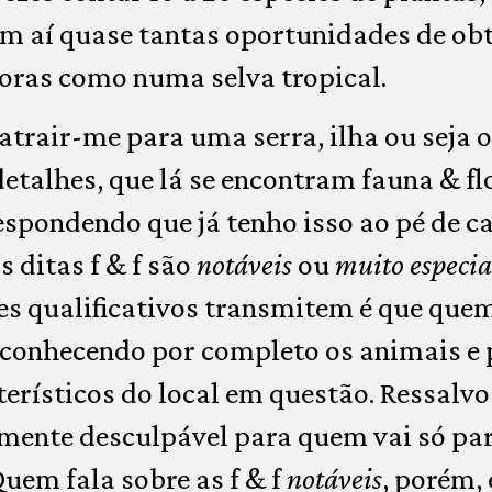
em aí quase tantas oportunidades de ob
oras como numa selva tropical.
atrair-me para uma serra, ilha ou seja o
etalhes, que lá se encontram fauna & fl
respondendo que já tenho isso ao pé de c
 ditas f & f são
notáveis
ou
muito especia
s qualificativos transmitem é que quem
esconhecendo por completo os animais e
terísticos do local em questão. Ressalvo
amente desculpável para quem vai só par
Quem fala sobre as f & f
notáveis
, porém,