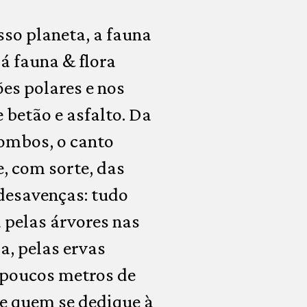
sso planeta, a fauna
Há fauna & flora
es polares e nos
 betão e asfalto. Da
pombos, o canto
, com sorte, das
 desavenças: tudo
a pelas árvores nas
, pelas ervas
 poucos metros de
 e quem se dedique à