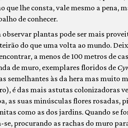
ao que lhe consta, vale mesmo a pena, m
balho de conhecer.
 observar plantas pode ser mais prov
teirão do que uma volta ao mundo. Deix
 encontrar, a menos de 100 metros de c
nda de muro, exemplares floridos de
Cym
lhas semelhantes às da hera mas muito 
o), é das mais astutas colonizadoras v
pa, as suas minúsculas flores rosadas, 
nitas como as dos jardins. Quando se f
se, procurando as rachas do muro para