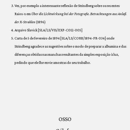
Ver, por exemplo a interessante reflexão de Strindberg sobre os recentes
Raios-x em
Über die Lichtwirkung bei der Fotografie. Betrachtungen aus Anlaß
der X-Strahlen
(1896)
Arquivo Slavick [SLA/LS/VIS/EXP-C012-005]
Carta de 5 de fevereiro de 1894 [SLA/LS/CORR/1894-FR-034] onde
Strindberg agradece as sugestões sobre o modo de preparar a albumina e das
diferenças obtidas nas manchas resultantes da simples exposição à luz,
pedindo que ele lhe envie amostras do seu trabalho.
OSSO