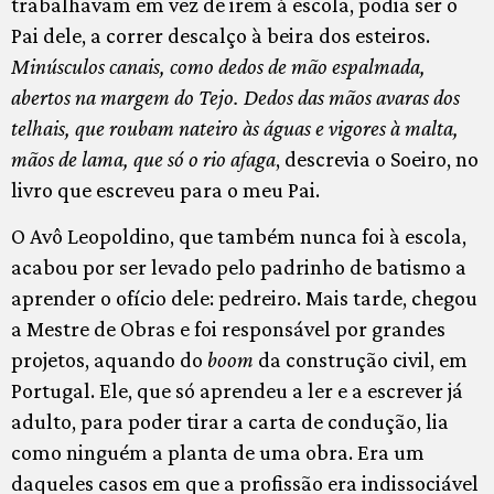
trabalhavam em vez de irem à escola, podia ser o
Pai dele, a correr descalço à beira dos esteiros.
Minúsculos canais, como dedos de mão espalmada,
abertos na margem do Tejo. Dedos das mãos avaras dos
telhais, que roubam nateiro às águas e vigores à malta,
mãos de lama, que só o rio afaga
, descrevia o Soeiro, no
livro que escreveu para o meu Pai.
O Avô Leopoldino, que também nunca foi à escola,
acabou por ser levado pelo padrinho de batismo a
aprender o ofício dele: pedreiro. Mais tarde, chegou
a Mestre de Obras e foi responsável por grandes
projetos, aquando do
boom
da construção civil, em
Portugal. Ele, que só aprendeu a ler e a escrever já
adulto, para poder tirar a carta de condução, lia
como ninguém a planta de uma obra. Era um
daqueles casos em que a profissão era indissociável