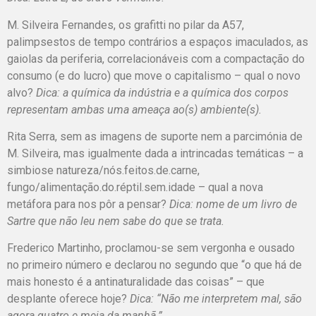
M. Silveira Fernandes, os grafitti no pilar da A57,
palimpsestos de tempo contrários a espaços imaculados, as
gaiolas da periferia, correlacionáveis com a compactação do
consumo (e do lucro) que move o capitalismo – qual o novo
alvo?
Dica: a química da indústria e a química dos corpos
representam ambas uma ameaça ao(s) ambiente(s).
Rita Serra, sem as imagens de suporte nem a parcimónia de
M. Silveira, mas igualmente dada a intrincadas temáticas – a
simbiose natureza/nós.feitos.de.carne,
fungo/alimentação.do.réptil.sem.idade – qual a nova
metáfora para nos pôr a pensar?
Dica: nome de um livro de
Sartre que não leu nem sabe do que se trata.
Frederico Martinho, proclamou-se sem vergonha e ousado
no primeiro número e declarou no segundo que “o que há de
mais honesto é a antinaturalidade das coisas” – que
desplante oferece hoje?
Dica: “Não me interpretem mal, são
agora quatro e meia da manhã.”