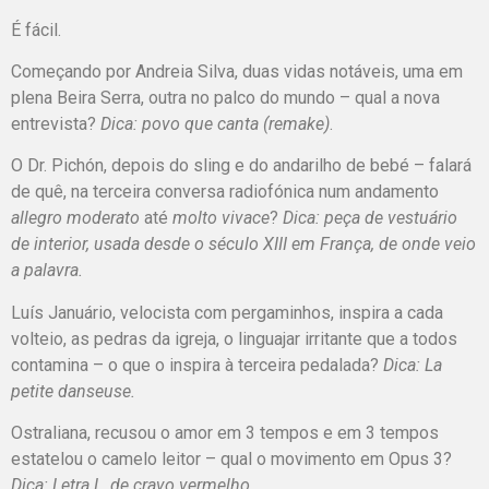
É fácil.
Começando por Andreia Silva, duas vidas notáveis, uma em
plena Beira Serra, outra no palco do mundo – qual a nova
entrevista?
Dica: povo que canta (remake)
.
O Dr. Pichón, depois do sling e do andarilho de bebé – falará
de quê, na terceira conversa radiofónica num andamento
allegro moderato
até
molto
vivace
?
Dica:
peça de vestuário
de interior, usada desde o século XIII em França, de onde veio
a palavra.
Luís Januário, velocista com pergaminhos, inspira a cada
volteio, as pedras da igreja, o linguajar irritante que a todos
contamina – o que o inspira à terceira pedalada?
Dica: La
petite danseuse.
Ostraliana, recusou o amor em 3 tempos e em 3 tempos
estatelou o camelo leitor – qual o movimento em Opus 3?
Dica: Letra L, de cravo vermelho.