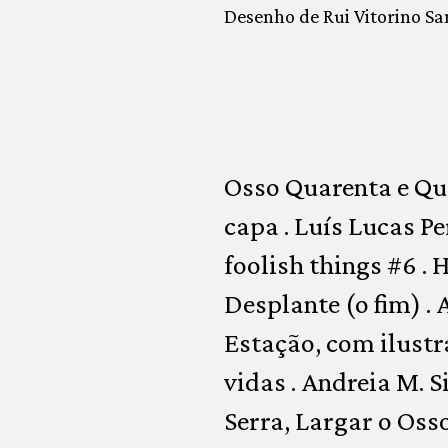
Desenho de Rui Vitorino Sa
Osso Quarenta e Qua
capa . Luís Lucas Pe
foolish things #6 .
Desplante (o fim) .
Estação, com ilustr
vidas . Andreia M. S
Serra, Largar o Os