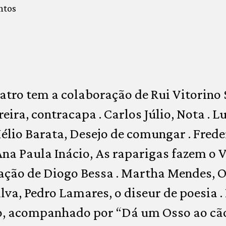
ntos
tro tem a colaboração de Rui Vitorino 
reira, contracapa . Carlos Júlio, Nota . L
 Hélio Barata, Desejo de comungar . Fred
 Ana Paula Inácio, As raparigas fazem o 
ação de Diogo Bessa . Martha Mendes, O
ilva, Pedro Lamares, o diseur de poesia 
so, acompanhado por “Dá um Osso ao cão