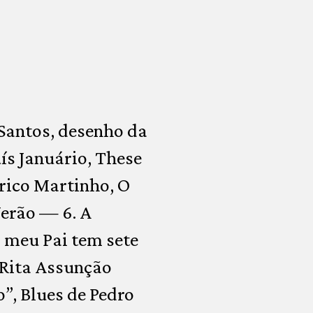
Santos, desenho da
uís Januário, These
erico Martinho, O
Verão — 6. A
 meu Pai tem sete
. Rita Assunção
”, Blues de Pedro