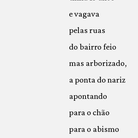
e vagava
pelas ruas
do bairro feio
mas arborizado,
a ponta do nariz
apontando
para o chão
para o abismo