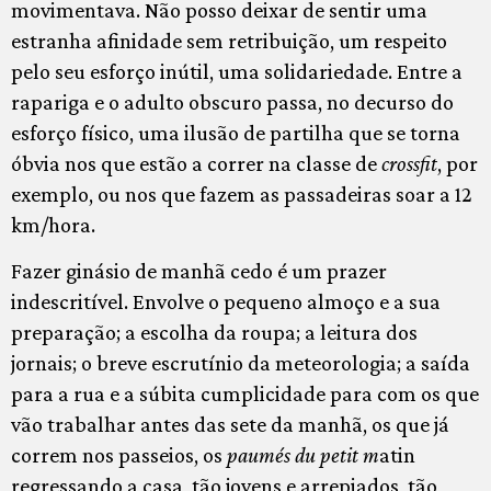
movimentava. Não posso deixar de sentir uma
estranha afinidade sem retribuição, um respeito
pelo seu esforço inútil, uma solidariedade. Entre a
rapariga e o adulto obscuro passa, no decurso do
esforço físico, uma ilusão de partilha que se torna
óbvia nos que estão a correr na classe de
crossfit
, por
exemplo, ou nos que fazem as passadeiras soar a 12
km/hora.
Fazer ginásio de manhã cedo é um prazer
indescritível. Envolve o pequeno almoço e a sua
preparação; a escolha da roupa; a leitura dos
jornais; o breve escrutínio da meteorologia; a saída
para a rua e a súbita cumplicidade para com os que
vão trabalhar antes das sete da manhã, os que já
correm nos passeios, os
paumés du petit m
atin
regressando a casa, tão jovens e arrepiados, tão