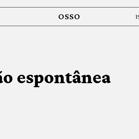
OSSO
1
ão espontânea