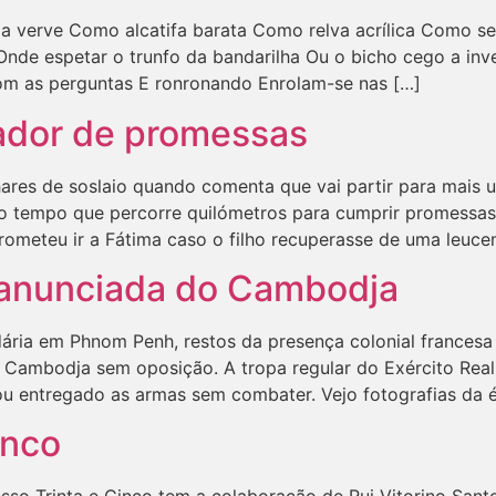
a verve Como alcatifa barata Como relva acrílica Como s
de espetar o trunfo da bandarilha Ou o bicho cego a inve
om as perguntas E ronronando Enrolam-se nas […]
ador de promessas
olhares de soslaio quando comenta que vai partir para mais
do tempo que percorre quilómetros para cumprir promessa
rometeu ir a Fátima caso o filho recuperasse de uma leuc
 anunciada do Cambodja
ária em Phnom Penh, restos da presença colonial francesa
o Cambodja sem oposição. A tropa regular do Exército Re
ou entregado as armas sem combater. Vejo fotografias da 
inco