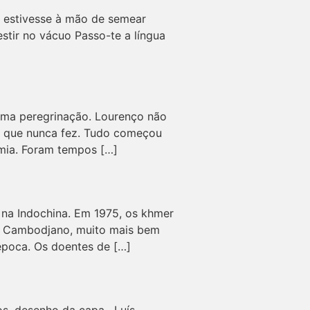
e estivesse à mão de semear
stir no vácuo Passo-te a língua
 uma peregrinação. Lourenço não
s que nunca fez. Tudo começou
emia. Foram tempos […]
 na Indochina. Em 1975, os khmer
al Cambodjano, muito mais bem
época. Os doentes de […]